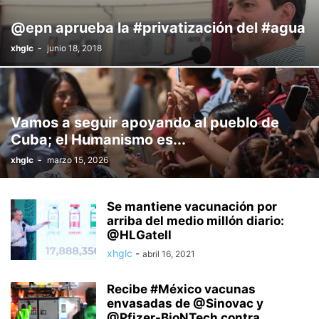
@epn aprueba la #privatización del #agua
xhglc
-
junio 18, 2018
Vamos a seguir apoyando al pueblo de
Cuba; el Humanismo es...
xhglc
-
marzo 15, 2026
Se mantiene vacunación por
arriba del medio millón diario:
@HLGatell
xhglc
-
abril 16, 2021
Recibe #México vacunas
envasadas de @Sinovac y
@Pfizer-BioNTech contra