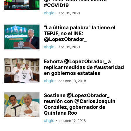
#COVID19
xhglc
-
abril 15, 2021
“La última palabra” la tiene el
TEPJF, no el INE:
@LopezObrador_
xhglc
-
abril 15, 2021
Exhorta @LopezObrador_ a
replicar medidas de #austeridad
en gobiernos estatales
xhglc
-
octubre 13, 2018
Sostiene @LopezObrador_
reunión con @CarlosJoaquin
González, gobernador de
Quintana Roo
xhglc
-
octubre 12, 2018