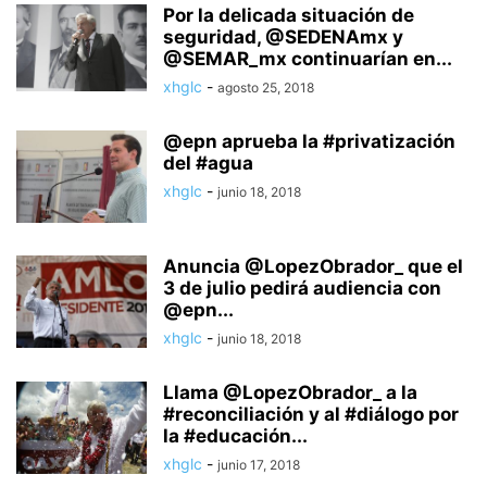
Por la delicada situación de
seguridad, @SEDENAmx y
@SEMAR_mx continuarían en...
xhglc
-
agosto 25, 2018
@epn aprueba la #privatización
del #agua
xhglc
-
junio 18, 2018
Anuncia @LopezObrador_ que el
3 de julio pedirá audiencia con
@epn...
xhglc
-
junio 18, 2018
Llama @LopezObrador_ a la
#reconciliación y al #diálogo por
la #educación...
xhglc
-
junio 17, 2018