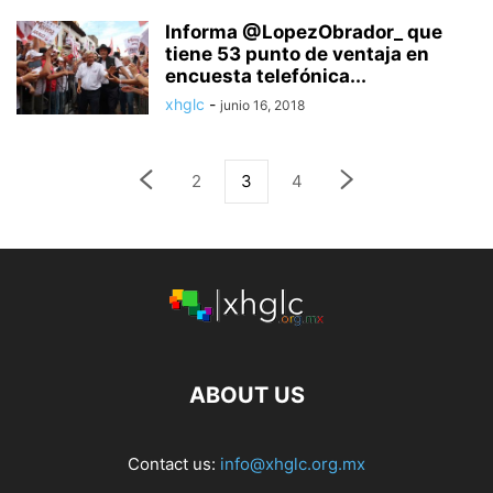
Informa @LopezObrador_ que
tiene 53 punto de ventaja en
encuesta telefónica...
xhglc
-
junio 16, 2018
2
3
4
ABOUT US
Contact us:
info@xhglc.org.mx