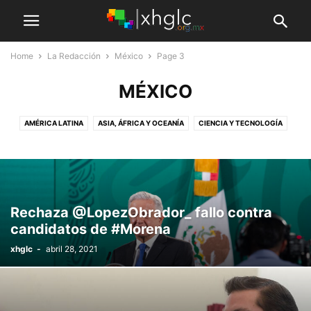
Home
La Redacción
México
Page 3
MÉXICO
AMÉRICA LATINA
ASIA, ÁFRICA Y OCEANÍA
CIENCIA Y TECNOLOGÍA
CULTURA Y SOCIEDAD
ECONOMÍA
HIDALGO
MEDIO AMBIENTE
MÉXICO
USA Y EUROPA
Rechaza @LopezObrador_ fallo contra
candidatos de #Morena
xhglc
-
abril 28, 2021