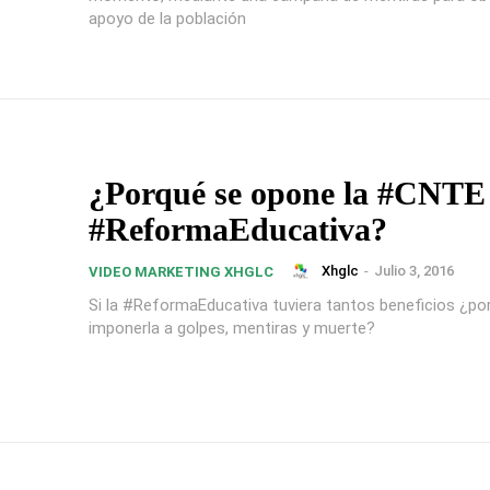
apoyo de la población
¿Porqué se opone la #CNTE 
#ReformaEducativa?
Xhglc
-
Julio 3, 2016
VIDEO MARKETING XHGLC
Si la #ReformaEducativa tuviera tantos beneficios ¿po
imponerla a golpes, mentiras y muerte?