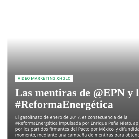
VIDEO MARKETING XHGLC
Las mentiras de @EPN y 
#ReformaEnergética
El gasolinazo de enero de 2017, es consecuencia de la
#ReformaEnergética impulsada por Enrique Peña Nieto, a
por los partidos firmantes del Pacto por México, y difundida
momento, mediante una campaña de mentiras para obtene