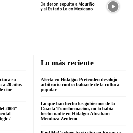
Calderon sepulta a Mouriño
y al Estado Laico Mexicano
Lo más reciente
ctará su
Alerta en Hidalgo: Pretenden desalojo
: a 20 años
arbitrario contra baluarte de la cultura
de cine
popular
Lo que han hecho los gobiernos de la
del 2006”
Cuarta Transformación, no lo había
mental
hecho nadie en Hidalgo: Abraham
hglc /
Mendoza Zenteno
Paul McCartney haría gira en Europa a