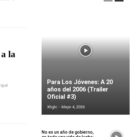
a la
Para Los Jóvenes: A 20
rqué
años del 2006 (Trailer
Oficial #3)
Xhglc
-
Mayo 4, 2026
No es un año de gobierno,