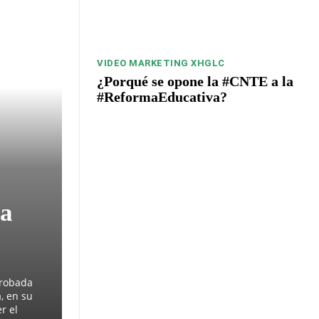
VIDEO MARKETING XHGLC
¿Porqué se opone la #CNTE a la
#ReformaEducativa?
la
probada
, en su
r el