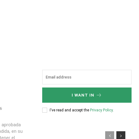
I WANT IN
6
I've read and accept the
Privacy Policy
.
, aprobada
ndida, en su
ener el