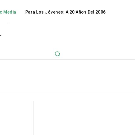
c Media
Para Los Jóvenes: A 20 Años Del 2006
r
Cápsulas informativas
Lo