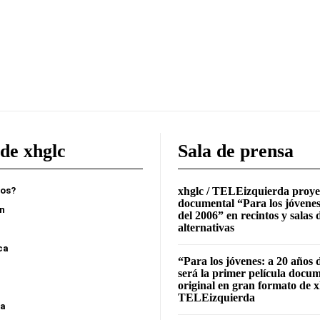
de xhglc
Sala de prensa
mos?
xhglc / TELEizquierda proye
documental “Para los jóvenes
ón
del 2006” en recintos y salas 
alternativas
ca
“Para los jóvenes: a 20 años 
será la primer película docu
original en gran formato de x
TELEizquierda
sa