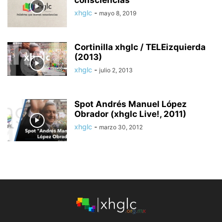
consciencias”
xhglc
-
mayo 8, 2019
Cortinilla xhglc / TELEizquierda
(2013)
xhglc
-
julio 2, 2013
Spot Andrés Manuel López
Obrador (xhglc Live!, 2011)
xhglc
-
marzo 30, 2012