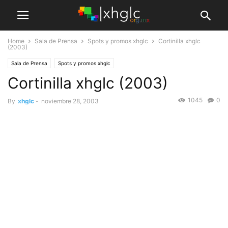
Home
Sala de Prensa
Spots y promos xhglc
Cortinilla xhglc
(2003)
Sala de Prensa
Spots y promos xhglc
Cortinilla xhglc (2003)
1045
0
By
xhglc
-
noviembre 28, 2003