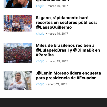
xhglc
-
marzo 19, 2017
Si gano, rápidamente haré
recortes en sectores públicos:
@LassoGuillermo
xhglc
-
marzo 19, 2017
Miles de brasileños reciben a
@LulapeloBrasil y @DilmaBR en
#Paraíba
xhglc
-
marzo 19, 2017
.@Lenin Moreno lidera encuesta
para presidencia de #Ecuador
xhglc
-
enero 21, 2017