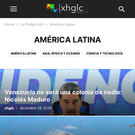
Home
La Redacción
América Latina
AMÉRICA LATINA
AMÉRICA LATINA
ASIA, ÁFRICA Y OCEANÍA
CIENCIA Y TECNOLOGÍA
CULTURA Y SOCIEDAD
ECONOMÍA
HIDALGO
MEDIO AMBIENTE
MÉXICO
USA Y EUROPA
Venezuela no será una colonia de nadie:
Nicolás Maduro
xhglc
-
diciembre 18, 2025