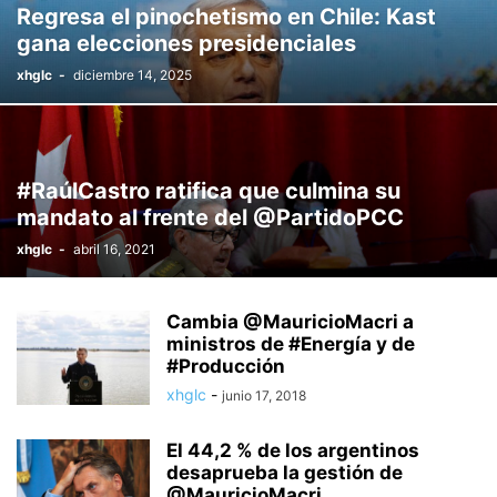
Regresa el pinochetismo en Chile: Kast
gana elecciones presidenciales
xhglc
-
diciembre 14, 2025
#RaúlCastro ratifica que culmina su
mandato al frente del @PartidoPCC
xhglc
-
abril 16, 2021
Cambia @MauricioMacri a
ministros de #Energía y de
#Producción
xhglc
-
junio 17, 2018
El 44,2 % de los argentinos
desaprueba la gestión de
@MauricioMacri