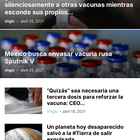
silenciosamente a otras vacunas mientras
esconde sus propios...
xhglc
-
abril 25, 2021
México busca envasar vacuna rusa
Sputnik V
xhglc
-
abril 25, 2021
“Quizás” sea necesaria una
tercera dosis para reforzar la
vacuna: CEO...
xhglc
-
abril 16, 2021
Un planeta hoy desaparecido
salvó a la #Tierra de salir
expulsada...