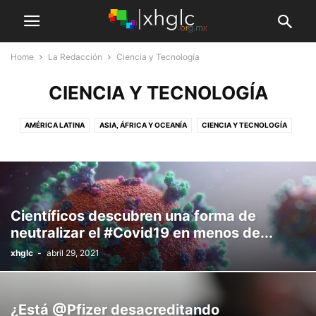
Home
La Redacción
Ciencia y Tecnología
CIENCIA Y TECNOLOGÍA
AMÉRICA LATINA
ASIA, ÁFRICA Y OCEANÍA
CIENCIA Y TECNOLOGÍA
CULTURA Y SOCIEDAD
ECONOMÍA
HIDALGO
MEDIO AMBIENTE
MÉXICO
USA Y EUROPA
Científicos descubren una forma de
neutralizar el #Covid19 en menos de...
xhglc
-
abril 29, 2021
¿Está @Pfizer desacreditando