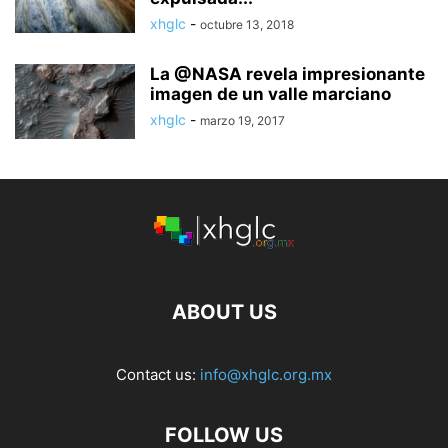
xhglc
-
octubre 13, 2018
La @NASA revela impresionante
imagen de un valle marciano
xhglc
-
marzo 19, 2017
ABOUT US
Contact us:
info@xhglc.org.mx
FOLLOW US