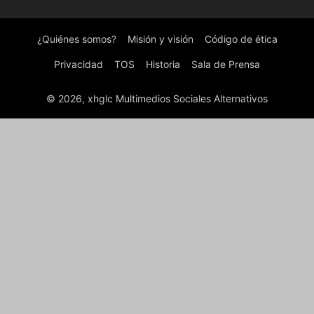
¿Quiénes somos?
Misión y visión
Código de ética
Privacidad
TOS
Historia
Sala de Prensa
© 2026, xhglc Multimedios Sociales Alternativos
WordPress Boutique
Veliki – AI, Big Data Analytics & Machine Learning Elementor WordPress Theme
Veloria - Hotel & Resort Elementor Pro Template Kit
Veloza – Influencer & Talent Agency Elementor Template Kit
Veltrix – Admin & Dashboard Template
Veneno – Coronavirus Information WordPress Theme
Venexy – Lawyer Elementor Kit
Venezia – Digital Marketing WordPress Theme
Vento – Event Organizer Elementor Template
Kit
Venturr – Venture Capital & Investment Elementor Template Kit
Venus | News Magazine Blog WordPress