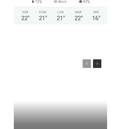
72%
4m/s
93%
SÁB
DOM
LUN
MAR
MIÉ
22
°
21
°
21
°
22
°
16
°