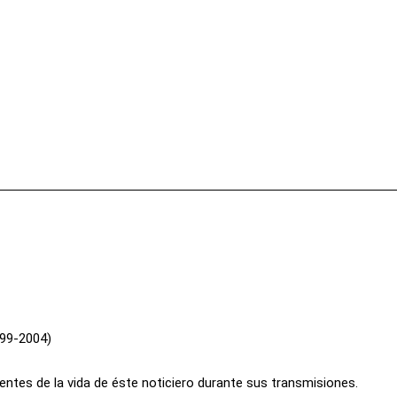
Facebook
X
Pinterest
Wha
99-2004)
es de la vida de éste noticiero durante sus transmisiones.