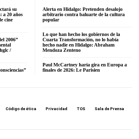
ctará su
Alerta en Hidalgo: Pretenden desalojo
: a 20 años
arbitrario contra baluarte de la cultura
de cine
popular
Lo que han hecho los gobiernos de la
del 2006”
Cuarta Transformación, no lo había
mental
hecho nadie en Hidalgo: Abraham
hglc /
Mendoza Zenteno
Paul McCartney haría gira en Europa a
onsciencias”
finales de 2026: Le Parisien
Código de ética
Privacidad
TOS
Sala de Prensa