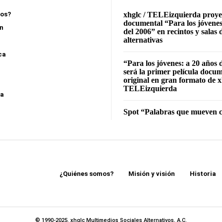
mos?
xhglc / TELEizquierda proye
documental “Para los jóvenes
ón
del 2006” en recintos y salas 
alternativas
ca
“Para los jóvenes: a 20 años 
será la primer película docu
original en gran formato de x
TELEizquierda
sa
Spot “Palabras que mueven c
¿Quiénes somos?
Misión y visión
Historia
© 1990-2025. xhglc Multimedios Sociales Alternativos, A.C.