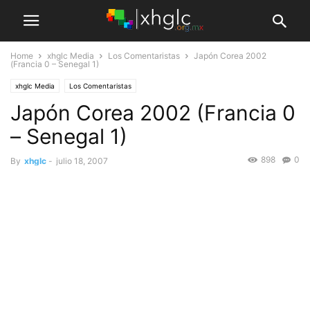
Home
xhglc Media
Los Comentaristas
Japón Corea 2002
(Francia 0 – Senegal 1)
xhglc Media
Los Comentaristas
Japón Corea 2002 (Francia 0
– Senegal 1)
898
0
By
xhglc
-
julio 18, 2007