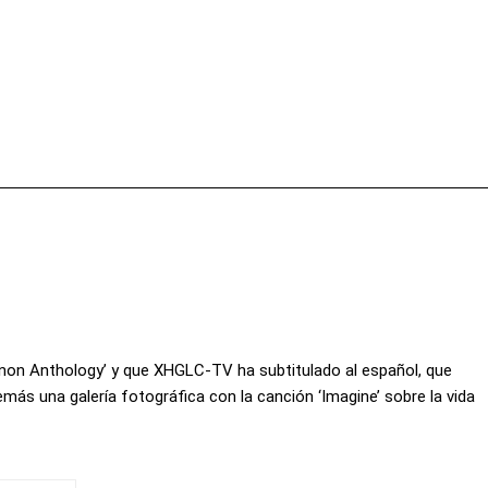
Facebook
X
Pinterest
Wha
ennon Anthology’ y que XHGLC-TV ha subtitulado al español, que
más una galería fotográfica con la canción ‘Imagine’ sobre la vida