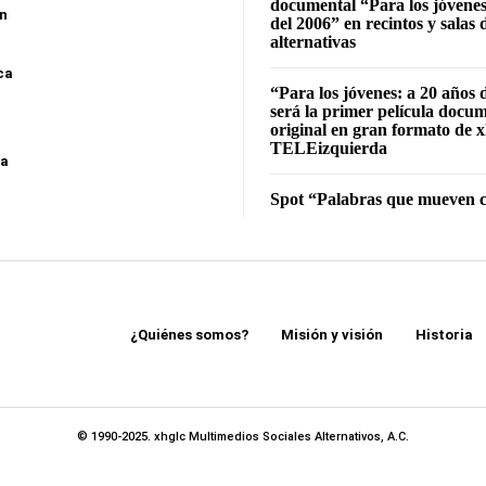
documental “Para los jóvenes
ón
del 2006” en recintos y salas 
alternativas
ca
“Para los jóvenes: a 20 años 
será la primer película docu
original en gran formato de x
TELEizquierda
sa
Spot “Palabras que mueven c
¿Quiénes somos?
Misión y visión
Historia
© 1990-2025. xhglc Multimedios Sociales Alternativos, A.C.