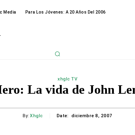
c Media
Para Los Jóvenes: A 20 Años Del 2006
r
xhglc TV
ero: La vida de John Le
By:
Xhglc
Date:
diciembre 8, 2007