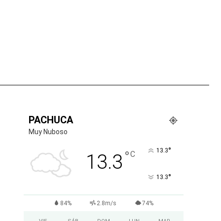
tsApp
PACHUCA
Muy Nuboso
°
13.3
°
C
13.3
°
13.3
84%
2.8m/s
74%