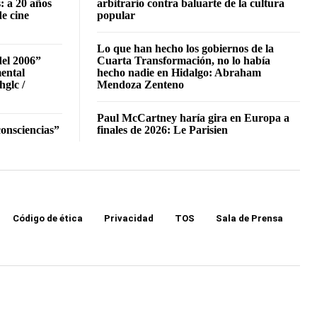
: a 20 años
arbitrario contra baluarte de la cultura
de cine
popular
Lo que han hecho los gobiernos de la
del 2006”
Cuarta Transformación, no lo había
mental
hecho nadie en Hidalgo: Abraham
hglc /
Mendoza Zenteno
Paul McCartney haría gira en Europa a
onsciencias”
finales de 2026: Le Parisien
Código de ética
Privacidad
TOS
Sala de Prensa