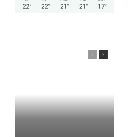
VIE
SÁB
DOM
LUN
MAR
22
°
22
°
21
°
21
°
17
°