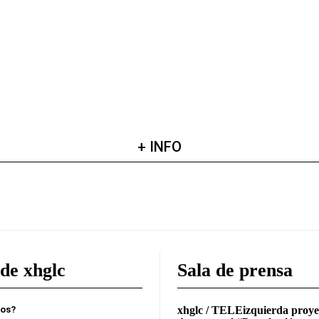
+ INFO
de xhglc
Sala de prensa
mos?
xhglc / TELEizquierda proye