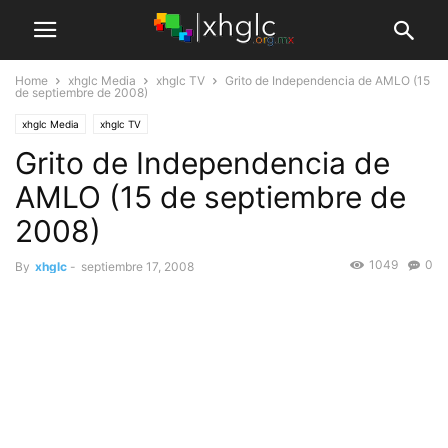
Home
xhglc Media
xhglc TV
Grito de Independencia de AMLO (15
de septiembre de 2008)
xhglc Media
xhglc TV
Grito de Independencia de
AMLO (15 de septiembre de
2008)
1049
0
By
xhglc
-
septiembre 17, 2008