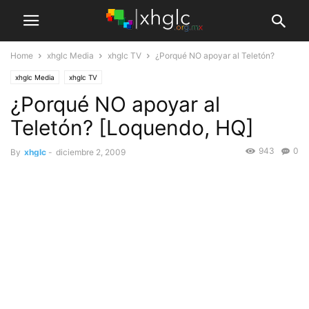
Home
xhglc Media
xhglc TV
¿Porqué NO apoyar al Teletón?
xhglc Media
xhglc TV
¿Porqué NO apoyar al
Teletón? [Loquendo, HQ]
943
0
By
xhglc
-
diciembre 2, 2009