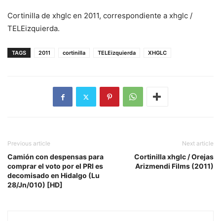
Cortinilla de xhglc en 2011, correspondiente a xhglc /
TELEizquierda.
TAGS
2011
cortinilla
TELEizquierda
XHGLC
Previous article
Next article
Camión con despensas para
Cortinilla xhglc / Orejas
comprar el voto por el PRI es
Arizmendi Films (2011)
decomisado en Hidalgo (Lu
28/Jn/010) [HD]