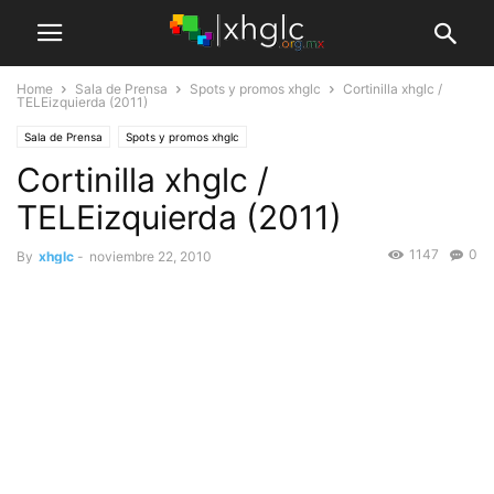
Home
Sala de Prensa
Spots y promos xhglc
Cortinilla xhglc /
TELEizquierda (2011)
Sala de Prensa
Spots y promos xhglc
Cortinilla xhglc /
TELEizquierda (2011)
1147
0
By
xhglc
-
noviembre 22, 2010