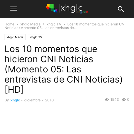
Home
xhglc Media
xhglc TV
Los 10 momentos que hicieron CNI
Noticias (Momento 05: Las entrevistas de...
xhglc Media
xhglc TV
Los 10 momentos que
hicieron CNI Noticias
(Momento 05: Las
entrevistas de CNI Noticias)
[HD]
1543
0
By
xhglc
-
diciembre 7, 2010