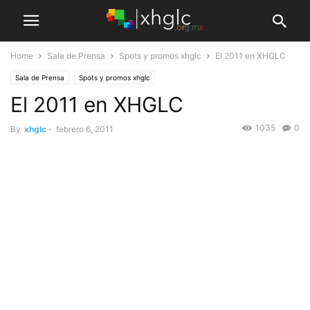
Home
Sala de Prensa
Spots y promos xhglc
El 2011 en XHGLC
Sala de Prensa
Spots y promos xhglc
El 2011 en XHGLC
1035
0
By
xhglc
-
febrero 6, 2011