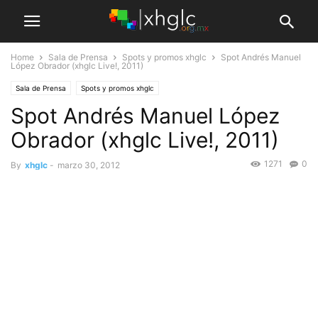
Home
Sala de Prensa
Spots y promos xhglc
Spot Andrés Manuel
López Obrador (xhglc Live!, 2011)
Sala de Prensa
Spots y promos xhglc
Spot Andrés Manuel López
Obrador (xhglc Live!, 2011)
1271
0
By
xhglc
-
marzo 30, 2012