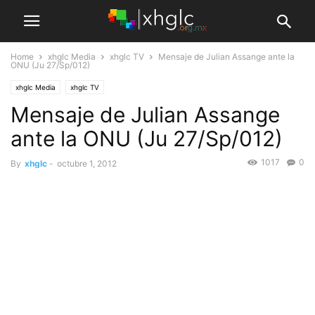
Home
xhglc Media
xhglc TV
Mensaje de Julian Assange ante la
ONU (Ju 27/Sp/012)
xhglc Media
xhglc TV
Mensaje de Julian Assange
ante la ONU (Ju 27/Sp/012)
1017
0
By
xhglc
-
octubre 1, 2012