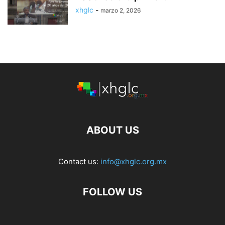
xhglc
-
marzo 2, 2026
ABOUT US
Contact us:
info@xhglc.org.mx
FOLLOW US