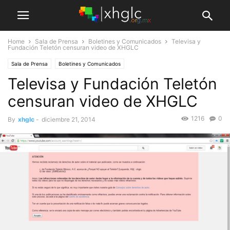
Home
Sala de Prensa
Boletines y Comunicados
Televisa y
Fundación Teletón censuran video de XHGLC
Sala de Prensa
Boletines y Comunicados
Televisa y Fundación Teletón
censuran video de XHGLC
1216
0
By
xhglc
-
diciembre 21, 2014