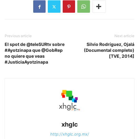
Previous article
Next article
El spot de @teleSURtv sobre
Silvio Rodríguez, Ojalá
#Ayotzinapa que @GobRep
(Documental completo)
no quiere que veas
[TVE, 2014]
#JusticiaAyotzinapa
xhglc
http://xhglc.org.mx/