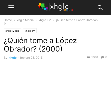
Home
xhglc Media
xhglc TV
¿Quién teme a López Obrador?
(2000)
xhglc Media
xhglc TV
¿Quién teme a López
Obrador? (2000)
1084
0
By
xhglc
-
febrero 28, 2015