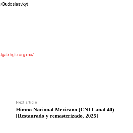
u/Budoslasvky)
edgab.hglc.org.mx/
Next article
Himno Nacional Mexicano (CNI Canal 40)
[Restaurado y remasterizado, 2025]