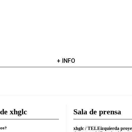
+ INFO
de xhglc
Sala de prensa
mos?
xhglc / TELEizquierda proye