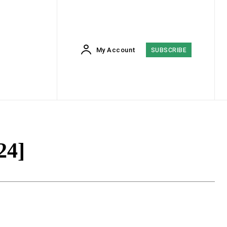
My Account
SUBSCRIBE
24]