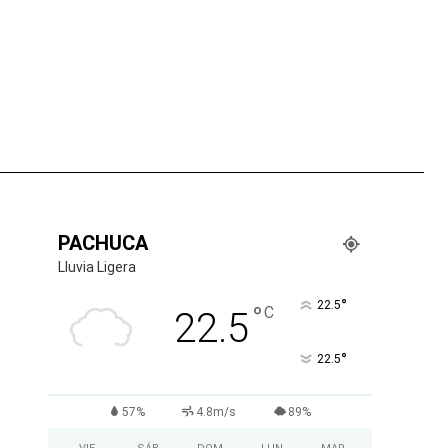
tsApp
PACHUCA
Lluvia Ligera
°
22.5
°
C
22.5
°
22.5
57%
4.8m/s
89%