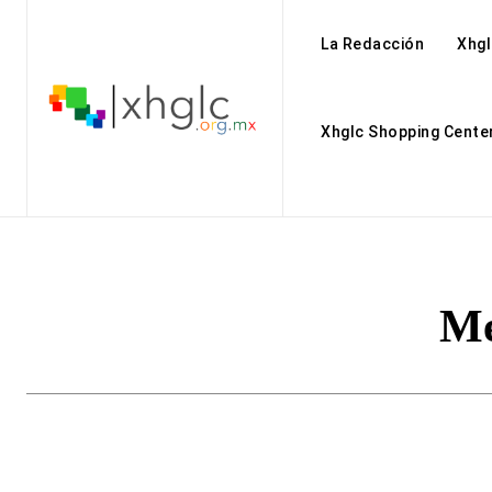
La Redacción
Xhgl
Xhglc Shopping Cente
Me