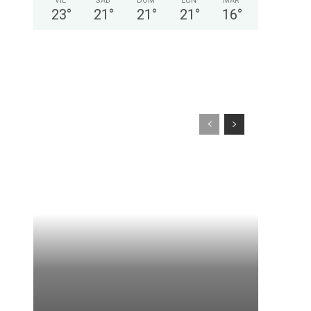
VIE
SÁB
DOM
LUN
MAR
23
°
21
°
21
°
21
°
16
°