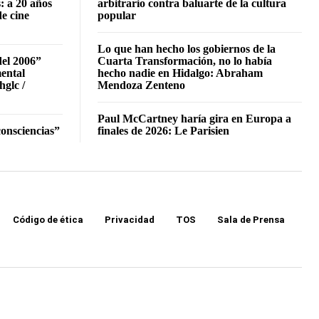
: a 20 años
arbitrario contra baluarte de la cultura
de cine
popular
Lo que han hecho los gobiernos de la
del 2006”
Cuarta Transformación, no lo había
mental
hecho nadie en Hidalgo: Abraham
hglc /
Mendoza Zenteno
Paul McCartney haría gira en Europa a
onsciencias”
finales de 2026: Le Parisien
Código de ética
Privacidad
TOS
Sala de Prensa