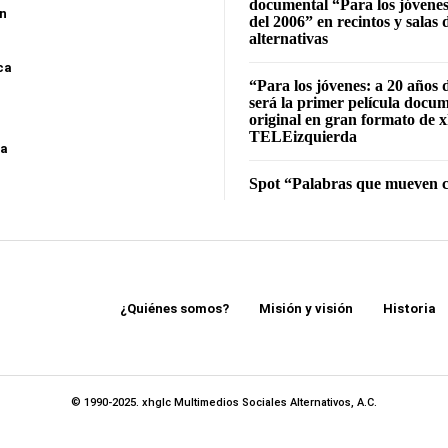
documental “Para los jóvenes
ón
del 2006” en recintos y salas 
alternativas
ca
“Para los jóvenes: a 20 años 
será la primer película docu
original en gran formato de x
TELEizquierda
sa
Spot “Palabras que mueven c
¿Quiénes somos?
Misión y visión
Historia
© 1990-2025. xhglc Multimedios Sociales Alternativos, A.C.