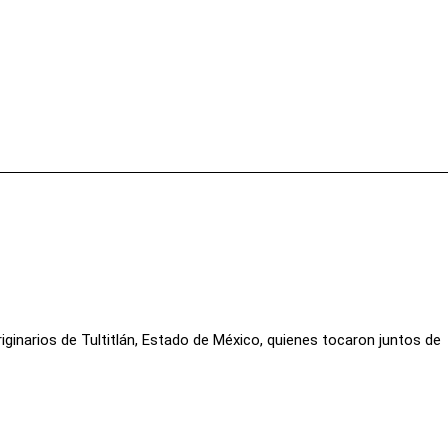
Facebook
X
Pinterest
Wha
iginarios de Tultitlán, Estado de México, quienes tocaron juntos de