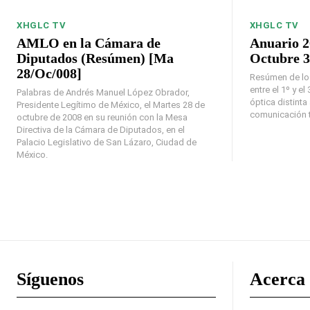
XHGLC TV
XHGLC TV
AMLO en la Cámara de
Anuario 2
Diputados (Resúmen) [Ma
Octubre 3
28/Oc/008]
Resúmen de los
entre el 1º y e
Palabras de Andrés Manuel López Obrador,
óptica distinta
Presidente Legítimo de México, el Martes 28 de
comunicación t
octubre de 2008 en su reunión con la Mesa
Directiva de la Cámara de Diputados, en el
Palacio Legislativo de San Lázaro, Ciudad de
México.
Síguenos
Acerca 