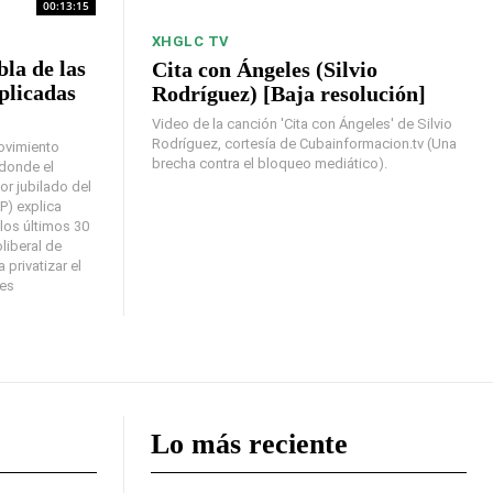
00:13:15
XHGLC TV
la de las
Cita con Ángeles (Silvio
aplicadas
Rodríguez) [Baja resolución]
Video de la canción 'Cita con Ángeles' de Silvio
Rodríguez, cortesía de Cubainformacion.tv (Una
ovimiento
brecha contra el bloqueo mediático).
 donde el
or jubilado del
P) explica
los últimos 30
liberal de
 privatizar el
des
Lo más reciente