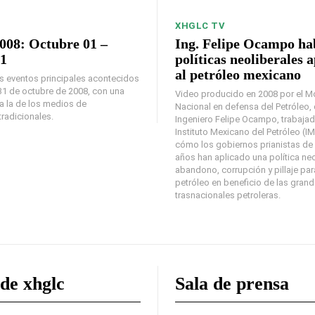
XHGLC TV
008: Octubre 01 –
Ing. Felipe Ocampo hab
1
políticas neoliberales 
al petróleo mexicano
 eventos principales acontecidos
l 31 de octubre de 2008, con una
Video producido en 2008 por el M
 a la de los medios de
Nacional en defensa del Petróleo,
radicionales.
Ingeniero Felipe Ocampo, trabajad
Instituto Mexicano del Petróleo (IM
cómo los gobiernos prianistas de 
años han aplicado una política neo
abandono, corrupción y pillaje para
petróleo en beneficio de las gran
trasnacionales petroleras.
de xhglc
Sala de prensa