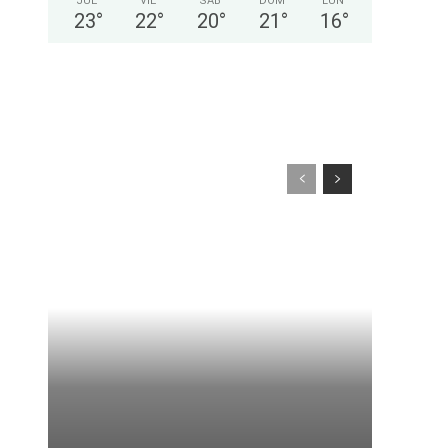
JUE
VIE
SÁB
DOM
LUN
23
°
22
°
20
°
21
°
16
°