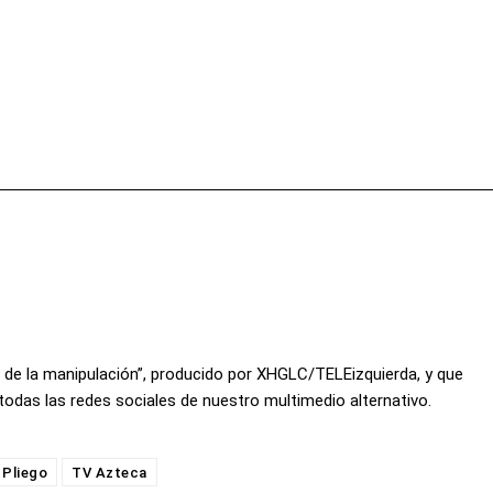
Facebook
X
Pinterest
Wha
o de la manipulación”, producido por XHGLC/TELEizquierda, y que
odas las redes sociales de nuestro multimedio alternativo.
 Pliego
TV Azteca