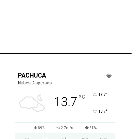
tsApp
PACHUCA
Nubes Dispersas
°
13.7
°
C
13.7
°
13.7
89%
2.7m/s
31%