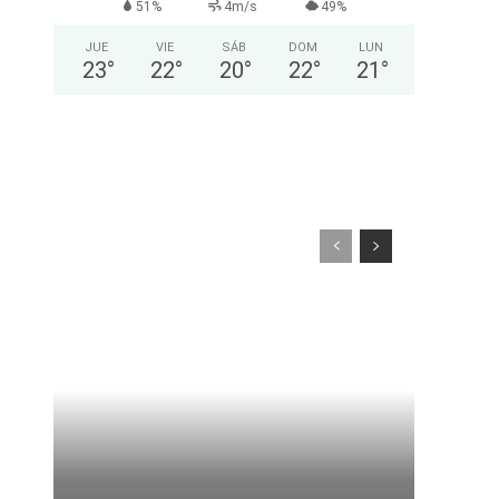
51%
4m/s
49%
JUE
VIE
SÁB
DOM
LUN
23
°
22
°
20
°
22
°
21
°