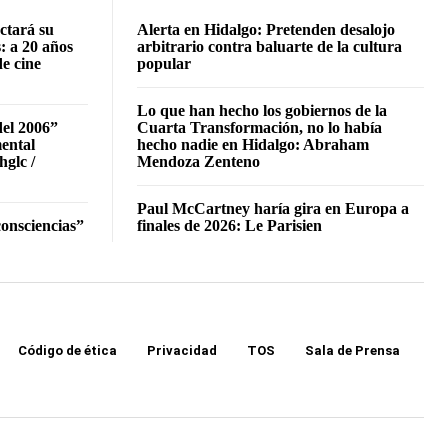
ctará su
Alerta en Hidalgo: Pretenden desalojo
: a 20 años
arbitrario contra baluarte de la cultura
de cine
popular
Lo que han hecho los gobiernos de la
del 2006”
Cuarta Transformación, no lo había
mental
hecho nadie en Hidalgo: Abraham
hglc /
Mendoza Zenteno
Paul McCartney haría gira en Europa a
onsciencias”
finales de 2026: Le Parisien
Código de ética
Privacidad
TOS
Sala de Prensa