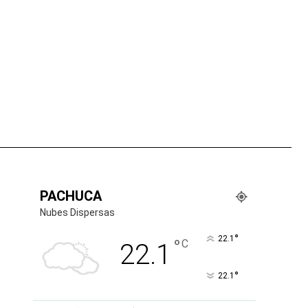
tsApp
PACHUCA
Nubes Dispersas
°
22.1
°
C
22.1
°
22.1