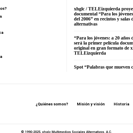
mos?
xhglc / TELEizquierda proye
documental “Para los jóvenes
ón
del 2006” en recintos y salas 
alternativas
ca
“Para los jóvenes: a 20 años 
será la primer película docu
original en gran formato de x
TELEizquierda
sa
Spot “Palabras que mueven c
¿Quiénes somos?
Misión y visión
Historia
© 1990-2025. xhglc Multimedios Sociales Alternativos, A.C.