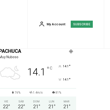
My Account
SUBSCRIBE
PACHUCA
Muy Nuboso
°
14.1
°
C
14.1
°
14.1
76%
1.4m/s
81%
VIE
SÁB
DOM
LUN
MAR
22
°
22
°
21
°
21
°
21
°