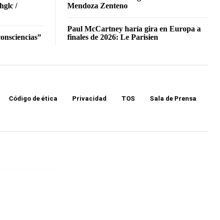
hglc /
Mendoza Zenteno
Paul McCartney haría gira en Europa a
onsciencias”
finales de 2026: Le Parisien
Código de ética
Privacidad
TOS
Sala de Prensa
ugin
Flowto – Startup & SaaS WordPress Theme