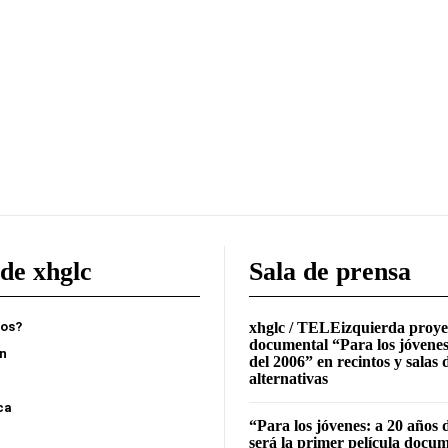
en
la
la
la
página
página
página
de
de
de
producto
producto
producto
de xhglc
Sala de prensa
mos?
xhglc / TELEizquierda proye
documental “Para los jóvenes
ón
del 2006” en recintos y salas 
alternativas
ca
“Para los jóvenes: a 20 años 
será la primer película docu