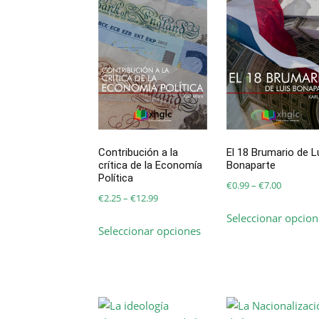
Contribución a la
El 18 Brumario de L
crítica de la Economía
Bonaparte
Política
Price
€
0.99
–
€
7.00
Price
€
2.25
–
€
12.99
range:
range:
Seleccionar opcion
Este
€0.99
Seleccionar opciones
€2.25
producto
through
through
tiene
€7.00
€12.99
múltiples
variantes.
Las