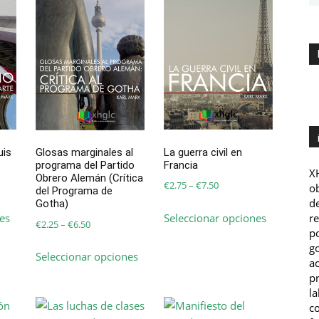
uis
La guerra civil en
Glosas marginales al
Francia
programa del Partido
XH
Obrero Alemán (Crítica
Price
€
2.75
–
€
7.50
ob
del Programa de
range:
de
Gotha)
Este
Este
es
Seleccionar opciones
r
€2.75
producto
producto
Price
€
2.25
–
€
6.50
po
through
tiene
tiene
range:
Este
go
€7.50
Seleccionar opciones
múltiples
múltiples
€2.25
producto
ac
variantes.
variantes.
through
pr
tiene
Las
Las
€6.50
la
múltiples
co
opciones
opciones
variantes.