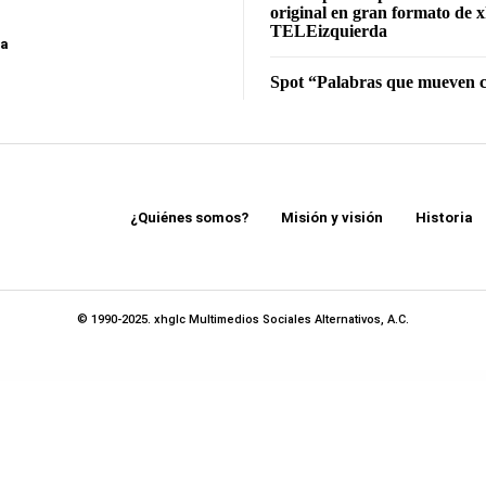
original en gran formato de x
TELEizquierda
sa
Spot “Palabras que mueven c
¿Quiénes somos?
Misión y visión
Historia
© 1990-2025. xhglc Multimedios Sociales Alternativos, A.C.
agazine Theme
Floret – Creative Multipurpose WordPress Theme
Floria — Gardening & Landscaping WordPress Theme
Florian – Responsive Personal WordPress Blog Theme
Floristy – Florist & Flower Boutique Elementor Template Kit
Floury Cake & Pastry Elementor Template Kit
Flow – Creative Blog WordPress Theme
Flow-Flow – WordPress Social Stream Plugin
Flow Gallery – Multimedia Gallery WordPress Pl