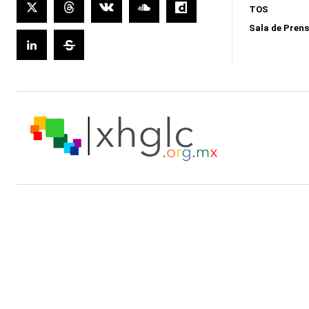
TOS
Sala de Pren
WordPress Boutique
Florentine – Responsive M