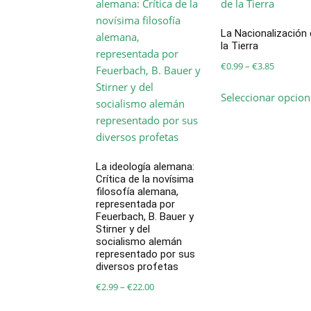
opciones
se
La Nacionalización
pueden
la Tierra
elegir
Price
€
0.99
–
€
3.85
en
range:
la
Seleccionar opcion
€0.99
página
through
de
€3.85
producto
La ideología alemana:
Crítica de la novísima
filosofía alemana,
representada por
Feuerbach, B. Bauer y
Stirner y del
socialismo alemán
representado por sus
diversos profetas
Price
€
2.99
–
€
22.00
range:
Este