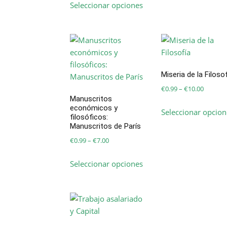
Seleccionar opciones
€2.99
producto
through
tiene
€22.00
múltiples
variantes.
Las
opciones
Miseria de la Filoso
se
Price
€
0.99
–
€
10.00
pueden
Manuscritos
range:
elegir
económicos y
Seleccionar opcion
€0.99
filosóficos:
en
throug
Manuscritos de París
la
€10.00
Price
€
0.99
–
€
7.00
página
range:
de
Este
Seleccionar opciones
€0.99
producto
producto
through
tiene
€7.00
múltiples
variantes.
Las