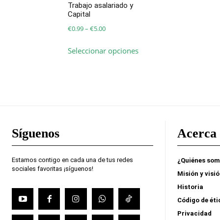
opciones
Trabajo asalariado y
se
Capital
pueden
Price
€
0.99
–
€
5.00
elegir
range:
Este
en
Seleccionar opciones
€0.99
producto
la
through
tiene
página
€5.00
múltiples
de
variantes.
producto
Las
opciones
se
Síguenos
Acerca 
pueden
elegir
en
Estamos contigo en cada una de tus redes
¿Quiénes so
sociales favoritas ¡síguenos!
la
Misión y visi
página
Historia
de
Código de éti
producto
Privacidad