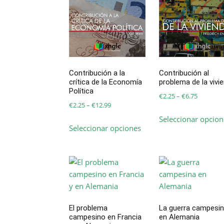
Contribución a la
Contribución al
crítica de la Economía
problema de la vivi
Política
Price
€
2.25
–
€
6.75
Price
€
2.25
–
€
12.99
range:
range:
Seleccionar opcion
Este
€2.25
Seleccionar opciones
€2.25
producto
through
through
tiene
€6.75
€12.99
múltiples
variantes.
Las
opciones
se
El problema
La guerra campesi
pueden
campesino en Francia
en Alemania