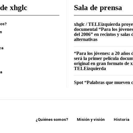
de xhglc
Sala de prensa
mos?
xhglc / TELEizquierda proye
documental “Para los jóvenes
ón
del 2006” en recintos y salas 
alternativas
ca
“Para los jóvenes: a 20 años 
será la primer película docu
original en gran formato de x
TELEizquierda
sa
Spot “Palabras que mueven c
¿Quiénes somos?
Misión y visión
Historia