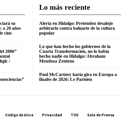
Lo más reciente
ctará su
Alerta en Hidalgo: Pretenden desalojo
: a 20 años
arbitrario contra baluarte de la cultura
de cine
popular
Lo que han hecho los gobiernos de la
del 2006”
Cuarta Transformación, no lo había
mental
hecho nadie en Hidalgo: Abraham
hglc /
Mendoza Zenteno
Paul McCartney haría gira en Europa a
onsciencias”
finales de 2026: Le Parisien
Código de ética
Privacidad
TOS
Sala de Prensa