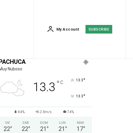
My Account
SUBSCRIBE
PACHUCA
Muy Nuboso
°
13.3
°
C
13.3
°
13.3
84%
2.8m/s
74%
VIE
SÁB
DOM
LUN
MAR
22
°
22
°
21
°
21
°
17
°