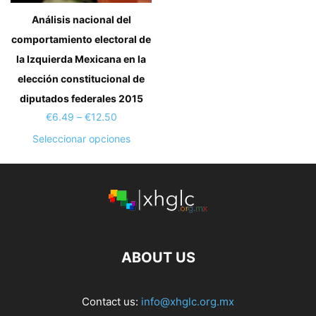
Análisis nacional del
comportamiento electoral de
la Izquierda Mexicana en la
elección constitucional de
diputados federales 2015
Price
€
6.49
–
€
12.50
range:
Este
Seleccionar opciones
€6.49
producto
through
tiene
€12.50
múltiples
variantes.
Las
opciones
ABOUT US
se
pueden
elegir
Contact us:
info@xhglc.org.mx
en