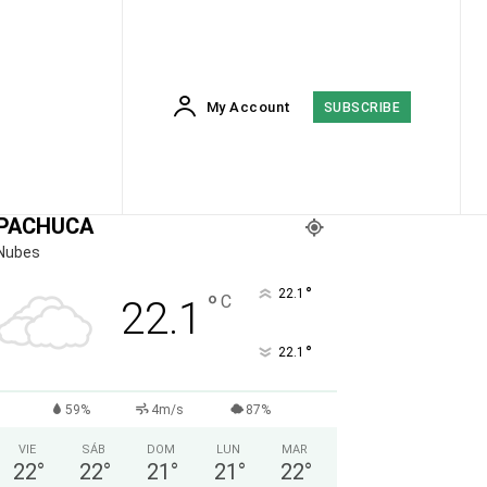
My Account
SUBSCRIBE
PACHUCA
Nubes
°
22.1
°
C
22.1
°
22.1
59%
4m/s
87%
VIE
SÁB
DOM
LUN
MAR
22
°
22
°
21
°
21
°
22
°