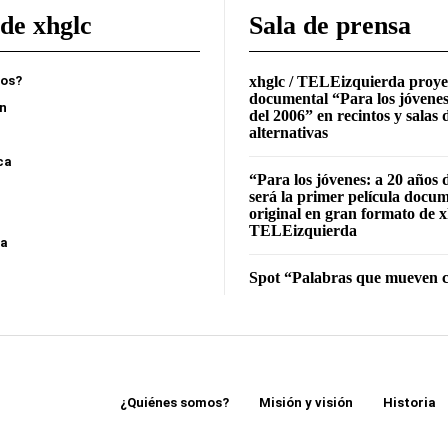
de xhglc
Sala de prensa
mos?
xhglc / TELEizquierda proye
documental “Para los jóvenes
ón
del 2006” en recintos y salas 
alternativas
ca
“Para los jóvenes: a 20 años 
será la primer película docu
original en gran formato de x
TELEizquierda
sa
Spot “Palabras que mueven c
¿Quiénes somos?
Misión y visión
Historia