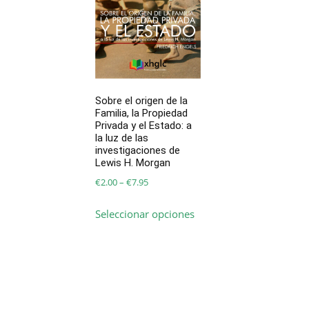
Sobre el origen de la
Familia, la Propiedad
Privada y el Estado: a
la luz de las
investigaciones de
Lewis H. Morgan
Price
€
2.00
–
€
7.95
range:
Este
Seleccionar opciones
€2.00
producto
through
tiene
€7.95
múltiples
variantes.
Las
opciones