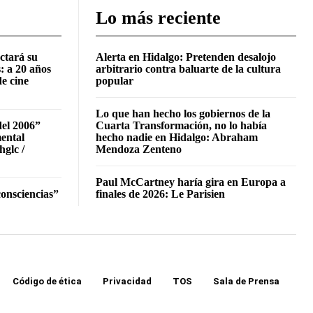
Lo más reciente
ctará su
Alerta en Hidalgo: Pretenden desalojo
: a 20 años
arbitrario contra baluarte de la cultura
de cine
popular
Lo que han hecho los gobiernos de la
del 2006”
Cuarta Transformación, no lo había
mental
hecho nadie en Hidalgo: Abraham
hglc /
Mendoza Zenteno
Paul McCartney haría gira en Europa a
onsciencias”
finales de 2026: Le Parisien
Código de ética
Privacidad
TOS
Sala de Prensa