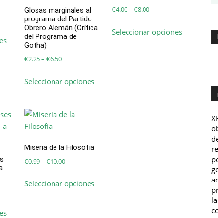
Price
€
4.00
–
€
8.00
Glosas marginales al
programa del Partido
range:
Este
Obrero Alemán (Crítica
Seleccionar opciones
Este
€4.00
producto
del Programa de
es
producto
through
Gotha)
tiene
tiene
€8.00
múltiples
Price
€
2.25
–
€
6.50
múltiples
variantes.
range:
Este
variantes.
Seleccionar opciones
Las
€2.25
producto
Las
opciones
through
tiene
opciones
se
€6.50
múltiples
se
pueden
XH
variantes.
pueden
ob
elegir
Las
elegir
de
en
opciones
Miseria de la Filosofía
r
en
la
se
po
es
la
Price
€
0.99
–
€
10.00
página
pueden
a
go
página
range:
de
Este
elegir
ac
Seleccionar opciones
de
€0.99
producto
producto
pr
en
producto
through
tiene
la
la
Este
€10.00
co
múltiples
es
página
producto