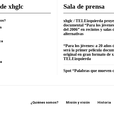
de xhglc
Sala de prensa
mos?
xhglc / TELEizquierda proye
documental “Para los jóvenes
ón
del 2006” en recintos y salas 
alternativas
ca
“Para los jóvenes: a 20 años 
será la primer película docu
original en gran formato de x
TELEizquierda
sa
Spot “Palabras que mueven c
¿Quiénes somos?
Misión y visión
Historia