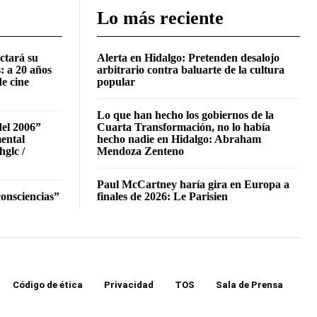
Lo más reciente
ctará su
Alerta en Hidalgo: Pretenden desalojo
: a 20 años
arbitrario contra baluarte de la cultura
de cine
popular
Lo que han hecho los gobiernos de la
del 2006”
Cuarta Transformación, no lo había
mental
hecho nadie en Hidalgo: Abraham
hglc /
Mendoza Zenteno
Paul McCartney haría gira en Europa a
onsciencias”
finales de 2026: Le Parisien
Código de ética
Privacidad
TOS
Sala de Prensa