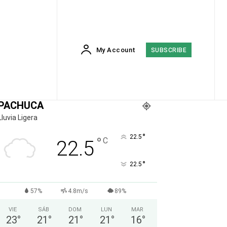
My Account
SUBSCRIBE
PACHUCA
Lluvia Ligera
°
22.5
°
C
22.5
°
22.5
57%
4.8m/s
89%
VIE
SÁB
DOM
LUN
MAR
23
°
21
°
21
°
21
°
16
°