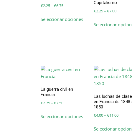
Capitalismo
Price
€
2.25
–
€
6.75
Price
€
2.25
–
€
7.00
range:
Este
range:
Seleccionar opciones
€2.25
producto
Seleccionar opcion
€2.25
through
tiene
through
€6.75
múltiples
€7.00
variantes.
Las
opciones
se
pueden
elegir
en
La guerra civil en
la
Francia
Las luchas de clas
página
en Francia de 1848 
Price
€
2.75
–
€
7.50
de
1850
range:
Este
producto
Price
€
4.00
–
€
11.00
Seleccionar opciones
€2.75
producto
range:
through
tiene
Seleccionar opcion
€4.00
€7.50