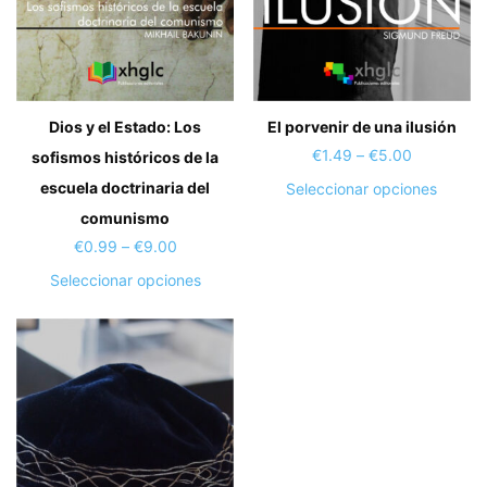
Dios y el Estado: Los
El porvenir de una ilusión
Price
€
1.49
–
€
5.00
sofismos históricos de la
range:
escuela doctrinaria del
Este
Seleccionar opciones
€1.49
produc
comunismo
through
tiene
Price
€
0.99
–
€
9.00
€5.00
múltipl
range:
Este
Seleccionar opciones
variant
€0.99
producto
Las
through
tiene
opcion
€9.00
múltiples
se
variantes.
puede
Las
elegir
opciones
en
se
la