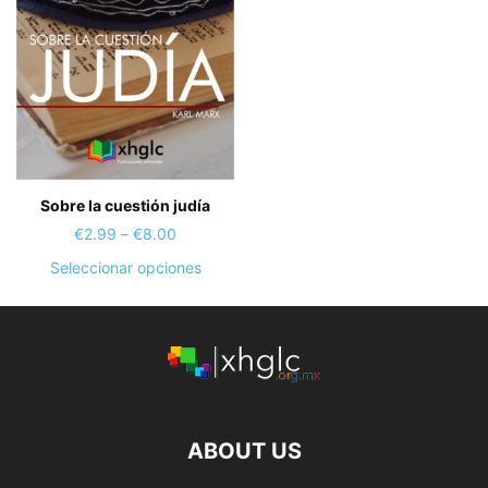
pueden
página
elegir
de
en
produc
la
página
de
producto
Sobre la cuestión judía
Price
€
2.99
–
€
8.00
range:
Este
Seleccionar opciones
€2.99
producto
through
tiene
€8.00
múltiples
variantes.
Las
opciones
ABOUT US
se
pueden