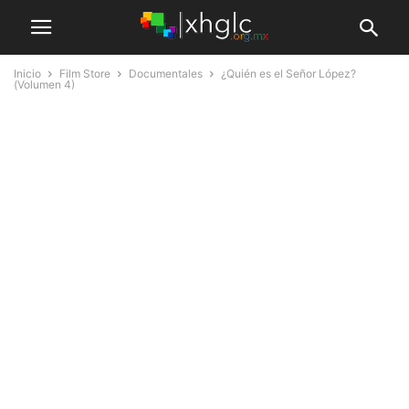
Inicio
Film Store
Documentales
¿Quién es el Señor López?
(Volumen 4)