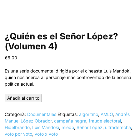
¿Quién es el Señor López?
(Volumen 4)
€
6.00
Es una serie documental dirigida por el cineasta Luis Mandoki,
quien nos acerca al personaje más controvertido de la escena
política actual.
¿Quién
Añadir al carrito
es
el
Categoría:
Documentales
Etiquetas:
algoritmo
,
AMLO
,
Andrés
Señor
Manuel López Obrador
,
campaña negra
,
fraude electoral
,
López?
Hidelbrando
,
Luis Mandoki
,
miedo
,
Señor López
,
ultraderecha
,
(Volumen
voto por voto
,
voto x voto
4)