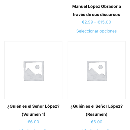
Manuel López Obrador a
través de sus discursos
Price
€
2.99
–
€
15.00
range:
Este
Seleccionar opciones
€2.99
produc
through
tiene
€15.00
múltipl
variant
Las
opcion
se
puede
elegir
en
¿Quién es el Señor López?
¿Quién es el Señor López?
la
(Volumen 1)
(Resumen)
página
de
€
6.00
€
6.00
produc