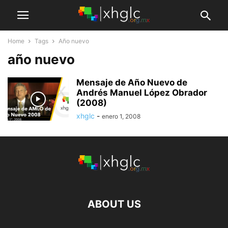
Home
Tags
Año nuevo
año nuevo
Mensaje de Año Nuevo de
Andrés Manuel López Obrador
(2008)
xhglc
-
enero 1, 2008
ABOUT US