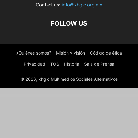
Contact us:
info@xhglc.org.mx
FOLLOW US
¿Quiénes somos?
Misión y visión
Código de ética
Privacidad
TOS
Historia
Sala de Prensa
© 2026, xhglc Multimedios Sociales Alternativos
WordPress Boutique
Ruby – IT Solutions Company Elementor Template Kit
RubyBuild – Building & Construction WordPress Theme
Rufers – Renovation Services WordPress Theme
Ruffer – Roof Construction & Repair WordPress Theme
Ruger – Digital Agency and Portfolio WordPress Theme
Ruki – A Captivating Personal Blog Theme
Rumma – Furniture Interior Elementor Template Kit
RunCrew | Running Club, Marathon & Sports WordPress Theme
Runda – Creative Agency Elementor Template Kit
Rush – Esports & Gaming WordPress Theme