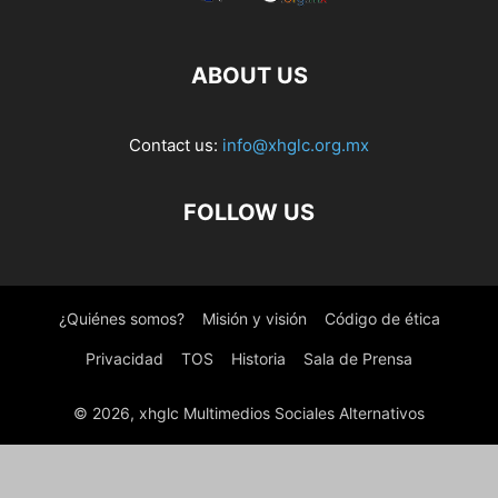
ABOUT US
Contact us:
info@xhglc.org.mx
FOLLOW US
¿Quiénes somos?
Misión y visión
Código de ética
Privacidad
TOS
Historia
Sala de Prensa
© 2026, xhglc Multimedios Sociales Alternativos
WordPress Boutique
WooCommerce Product Filter
WooCommerce Product Finder
WooCommerce Product Grid Builder
WooCommerce Product Image Accordion Addon For Elementor
WooCommerce Product Keyword Suggest
WooCommerce Product Licenser- Elite Licenser Pro Addon
WooCommerce Product List Advanced
WooCommerce Product Options / Customizer
WooCommerce Product Page Customizer
WooCommerce Product Quantity Field Plugin