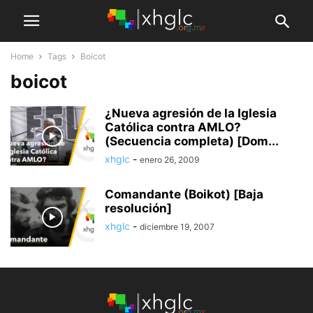
Home
Tags
Boicot
boicot
¿Nueva agresión de la Iglesia
Católica contra AMLO?
(Secuencia completa) [Dom...
xhglc
-
enero 26, 2009
Comandante (Boikot) [Baja
resolución]
xhglc
-
diciembre 19, 2007