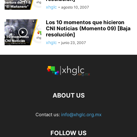
xhglc
-
agosto 10, 2007
Los 10 momentos que hicieron
CNI Noticias (Momento 09) [Baja
resolución]
xhglc
-
junio 23, 2007
ABOUT US
Contact us:
info@xhglc.org.mx
FOLLOW US