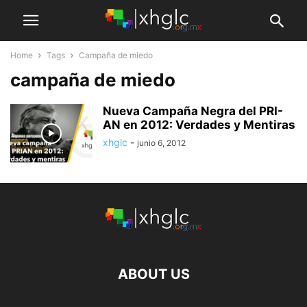
Home
Tags
Campaña de miedo
campaña de miedo
Nueva Campaña Negra del PRI-
AN en 2012: Verdades y Mentiras
xhglc
-
junio 6, 2012
ABOUT US