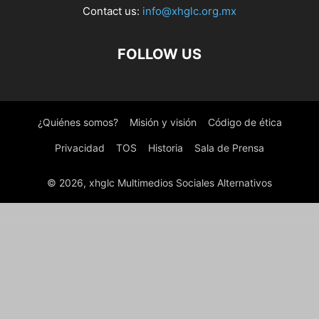
Contact us:
info@xhglc.org.mx
FOLLOW US
¿Quiénes somos?
Misión y visión
Código de ética
Privacidad
TOS
Historia
Sala de Prensa
© 2026, xhglc Multimedios Sociales Alternativos
WordPress Boutique
Pack for Ninja Popups
Themify Agency WordPress Theme
Themify Announcement Bar Addon
Themify Bizco WordPress Theme
Themify Bold WordPress Theme
Themify Builder AB Image
Themify Builder Audio
Themify Builder Bar Chart
Themify Builder Button Pro
Themify Builder Contact