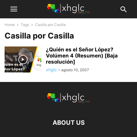
Home
Tags
Casilla por Casilla
Casilla por Casilla
¿Quién es el Señor López?
Volúmen 4 (Resumen) [Baja
resolución]
xhglc
-
agosto 10, 2007
ABOUT US