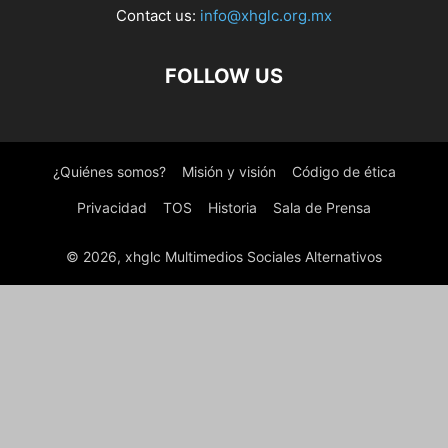
Contact us:
info@xhglc.org.mx
FOLLOW US
¿Quiénes somos?
Misión y visión
Código de ética
Privacidad
TOS
Historia
Sala de Prensa
© 2026, xhglc Multimedios Sociales Alternativos
WordPress Boutique
Funira – Custom Craft Furniture Elementor Template Kit
Funnels Jetpack CRX Addon
Funnia – Digital Agency Elementor Template Kit
Furnatur – Furniture eCommerce Elementor Template Kit
Furneta – Furniture Shop Elementor Template Kit
Furnicom – Furniture Store & Interior Design WordPress WooCommerce Theme (10+ Homepages Ready)
Furniki – Furniture Store & Interior Design WordPress WooCommerce Theme (Mobile Layout Ready)
Furnitor – Minimalism Furniture Store WordPress Theme
Furnityn – Interior Design Elementor Kit Template
Fury – Angular 16+ Material Design Admin Template