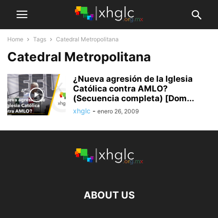
Home
Tags
Catedral Metropolitana
Catedral Metropolitana
¿Nueva agresión de la Iglesia
Católica contra AMLO?
(Secuencia completa) [Dom...
xhglc
-
enero 26, 2009
ABOUT US