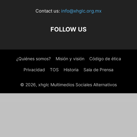
Contact us:
info@xhglc.org.mx
FOLLOW US
¿Quiénes somos?
Misión y visión
Código de ética
Privacidad
TOS
Historia
Sala de Prensa
© 2026, xhglc Multimedios Sociales Alternativos
WordPress Boutique
Envira Gallery | CSS Addon
Envira Gallery | Deeplinking Addon
Envira Gallery | Defaults Addon
Envira Gallery | Downloads Addon
Envira Gallery | Dropbox Importer Addon
Envira Gallery | Dynamic Addon
Envira Gallery | EXIF Addon
Envira Gallery | Featured Content Addon
Envira Gallery | Fullscreen Addon
Envira Gallery | Gallery Themes Addon