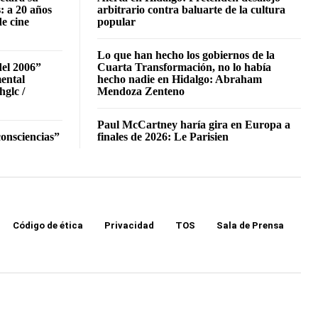
: a 20 años
arbitrario contra baluarte de la cultura
de cine
popular
Lo que han hecho los gobiernos de la
del 2006”
Cuarta Transformación, no lo había
mental
hecho nadie en Hidalgo: Abraham
hglc /
Mendoza Zenteno
Paul McCartney haría gira en Europa a
onsciencias”
finales de 2026: Le Parisien
Código de ética
Privacidad
TOS
Sala de Prensa