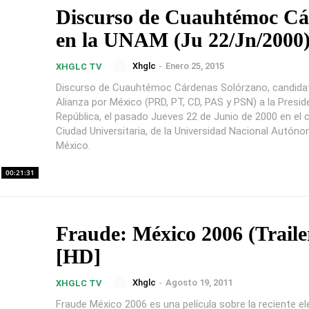
Discurso de Cuauhtémoc Cá
en la UNAM (Ju 22/Jn/2000
Xhglc
-
Enero 25, 2015
XHGLC TV
Discurso de Cuauhtémoc Cárdenas Solórzano, candidat
Alianza por México (PRD, PT, CD, PAS y PSN) a la Presid
República, el pasado Jueves 22 de Junio de 2000 en el
Ciudad Universitaria, de la Universidad Nacional Autón
México.
00:21:31
Fraude: México 2006 (Traile
[HD]
Xhglc
-
Agosto 19, 2011
XHGLC TV
Fraude México 2006 es una película sobre la reciente el