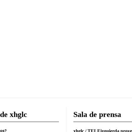
de xhglc
Sala de prensa
mos?
xhglc / TELEizquierda proye