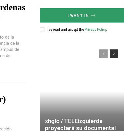
rdenas
)
I WANT IN
I've read and accept the
Privacy Policy
.
o de la
encia de la
 campus de
oma de
r)
xhglc / TELEizquierda
proyectará su documental
ección