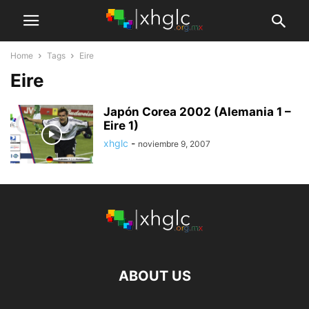
Home
Tags
Eire
Eire
Japón Corea 2002 (Alemania 1 –
Eire 1)
xhglc
-
noviembre 9, 2007
ABOUT US