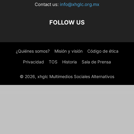
Contact us:
info@xhglc.org.mx
FOLLOW US
¿Quiénes somos?
Misión y visión
Código de ética
Privacidad
TOS
Historia
Sala de Prensa
© 2026, xhglc Multimedios Sociales Alternativos
WordPress Boutique
Themify Responz WordPress Theme
Themify Shopdock WooCommerce Theme
Themify Shoppe WooCommerce Theme
Themify Simfo WordPress Theme
Themify Split WordPress Theme
Themify Stack WordPress Theme
Themify Suco WordPress Theme
Themify Thememin WordPress Theme
Themify Tiles Plugin
Themify Tisa WordPress Theme