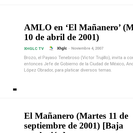
AMLO en ‘El Mañanero’ (M
10 de abril de 2001)
Xhglc
-
Noviembre 4, 2007
XHGLC TV
Brozo, el Payaso Tenebroso (Victor Trujillo), invita a co
entonces Jefe de Gobierno de la Ciudad de México, An
López Obrador, para platicar diversos temas.
El Mañanero (Martes 11 de
septiembre de 2001) [Baja