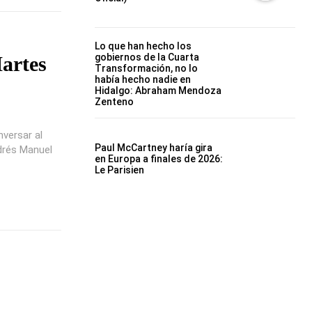
Lo que han hecho los
gobiernos de la Cuarta
artes
Transformación, no lo
había hecho nadie en
Hidalgo: Abraham Mendoza
Zenteno
nversar al
Paul McCartney haría gira
drés Manuel
en Europa a finales de 2026:
Le Parisien