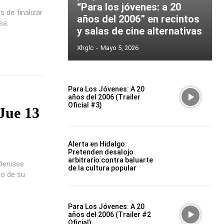
“Para los jóvenes: a 20
 de finalizar
años del 2006” en recintos
sa.
y salas de cine alternativas
Xhglc
-
Mayo 5, 2026
Para Los Jóvenes: A 20
años del 2006 (Trailer
Oficial #3)
[Jue 13
Alerta en Hidalgo:
Pretenden desalojo
arbitrario contra baluarte
Denisse
de la cultura popular
lo de su
Para Los Jóvenes: A 20
años del 2006 (Trailer #2
Oficial)