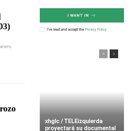
l
I WANT IN
03)
I've read and accept the
Privacy Policy
.
anero,
rozo
xhglc / TELEizquierda
proyectará su documental