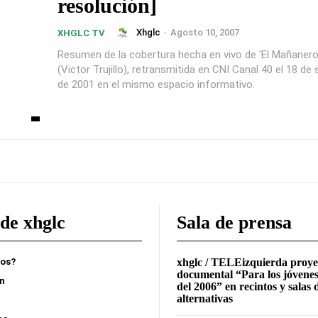
resolución]
Xhglc
-
Agosto 10, 2007
XHGLC TV
Resumen de la cobertura hecha en vivo de 'El Mañanero
(Victor Trujillo), retransmitida en CNI Canal 40 el 18 de
de 2001 en el mismo espacio informativo.
de xhglc
Sala de prensa
mos?
xhglc / TELEizquierda proye
documental “Para los jóvenes
ón
del 2006” en recintos y salas 
alternativas