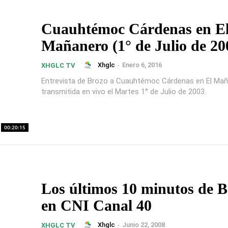
Cuauhtémoc Cárdenas en E
Mañanero (1° de Julio de 20
Xhglc
-
Enero 6, 2016
XHGLC TV
Entrevista de Brozo a Cuauhtémoc Cárdenas en El Mañ
transmitida en vivo el Martes 1° de Julio de 2003.
00:20:15
Los últimos 10 minutos de B
en CNI Canal 40
Xhglc
-
Junio 22, 2008
XHGLC TV