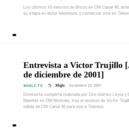
Los últimos 10 minutos de Brozo en CNI Canal 40, antes
su etapa en dicha televisora, y comenzar otra en Televi
Entrevista a Victor Trujillo 
de diciembre de 2001]
Xhglc
-
Diciembre 22, 2007
XHGLC TV
Entrevista completa realizada por Ciro Gómez Leyva y 
Maerker en CNI Noticias, tras el anuncio de Victor Trujil
salida de CNI Canal 40 para irse a Televisa.