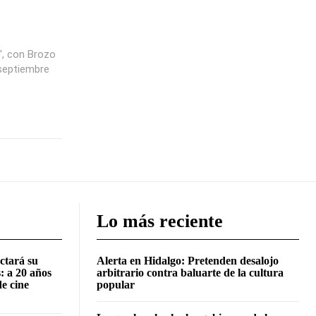
', con Brozo
 septiembre
Lo más reciente
ctará su
Alerta en Hidalgo: Pretenden desalojo
: a 20 años
arbitrario contra baluarte de la cultura
de cine
popular