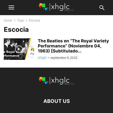
Home
Tags
Escocia
Escocia
The Beatles en “The Royal Variety
Performance” (Noviembre 04,
1963) [Subtitulado...
xhglc
-
septiembre 9, 2022
ABOUT US