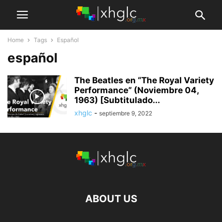
Home
Tags
Español
español
The Beatles en “The Royal Variety
Performance” (Noviembre 04,
1963) [Subtitulado...
xhglc
-
septiembre 9, 2022
ABOUT US