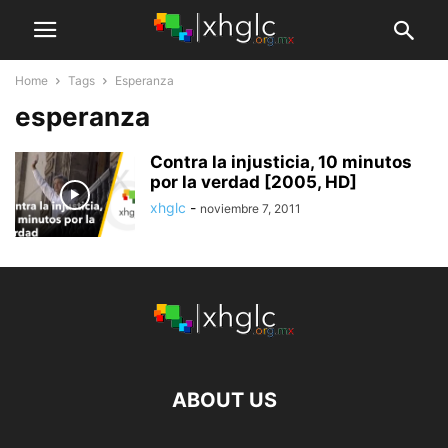
Home
Tags
Esperanza
esperanza
Contra la injusticia, 10 minutos
por la verdad [2005, HD]
xhglc
-
noviembre 7, 2011
ABOUT US