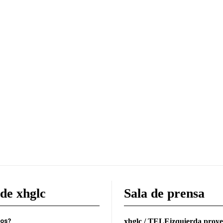
de xhglc
Sala de prensa
mos?
xhglc / TELEizquierda proye