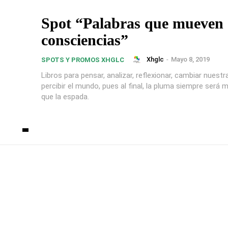
Spot “Palabras que mueven
consciencias”
Xhglc
-
Mayo 8, 2019
SPOTS Y PROMOS XHGLC
Libros para pensar, analizar, reflexionar, cambiar nuest
percibir el mundo, pues al final, la pluma siempre será
que la espada.