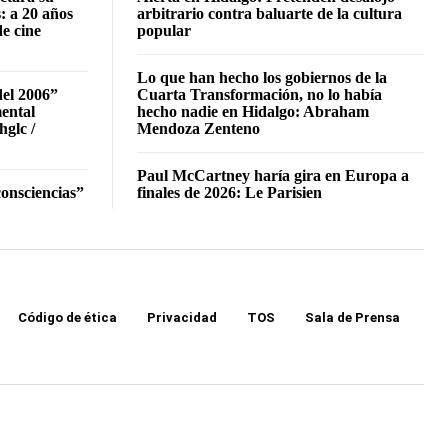
: a 20 años
arbitrario contra baluarte de la cultura
de cine
popular
Lo que han hecho los gobiernos de la
del 2006”
Cuarta Transformación, no lo había
mental
hecho nadie en Hidalgo: Abraham
hglc /
Mendoza Zenteno
Paul McCartney haría gira en Europa a
onsciencias”
finales de 2026: Le Parisien
Código de ética
Privacidad
TOS
Sala de Prensa