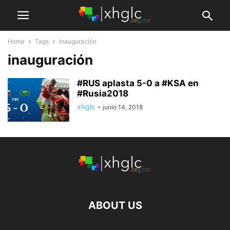
Home
Tags
Inauguración
inauguración
#RUS aplasta 5-0 a #KSA en
#Rusia2018
xhglc
-
junio 14, 2018
ABOUT US