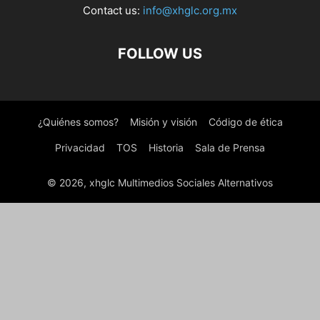
Contact us:
info@xhglc.org.mx
FOLLOW US
¿Quiénes somos?
Misión y visión
Código de ética
Privacidad
TOS
Historia
Sala de Prensa
© 2026, xhglc Multimedios Sociales Alternativos
WordPress Boutique
GamiPress Conditional Notifications
GamiPress Congratulations Popups
GamiPress Coupons
GamiPress Credly
Gamipress Daily Login Rewards
GamiPress Easy Digital Downloads Discounts
GamiPress Easy Digital Downloads Partial Payments
GamiPress Easy Digital Downloads Points Gateway
GamiPress Email Digests
GamiPress Expirations