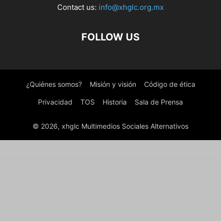
Contact us:
info@xhglc.org.mx
FOLLOW US
¿Quiénes somos?
Misión y visión
Código de ética
Privacidad
TOS
Historia
Sala de Prensa
© 2026, xhglc Multimedios Sociales Alternativos
WordPress Boutique
Molla – eCommerce HTML5 Template
Molla | Multi-Purpose WooCommerce Theme
Molli – Creative Portfolio & Agency Theme
Molongui Authorship Pro
Molte Fashion and Food WooCommerce Theme
Momen – Photography & Blog Elementor Template Kit
Monali – Business Agency WordPress Theme
Monalisa | Hotel & Resort WordPress Theme
Monarch – Innovative WordPress Community Theme
Moncler – Food Blog Elementor Template Kit