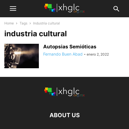
Home
Tags
Industria cultural
industria cultural
Autopsias Semióticas
Fernando Buen Abad
-
enero 2, 2022
ABOUT US