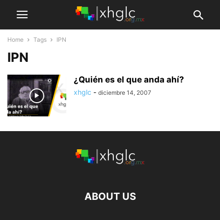
Home
Tags
IPN
IPN
¿Quién es el que anda ahí?
xhglc
-
diciembre 14, 2007
ABOUT US