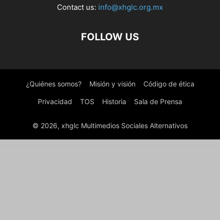
Contact us:
info@xhglc.org.mx
FOLLOW US
¿Quiénes somos?
Misión y visión
Código de ética
Privacidad
TOS
Historia
Sala de Prensa
© 2026, xhglc Multimedios Sociales Alternativos
WordPress Boutique
Instant Blog – Fast & Simple Blog Php Script
Progressify – PWA & Google AMP & Facebook IA for WordPress
Instec – Technology WordPress Theme
Instive – Insurance WordPress Theme
Insurance Agency WordPress Theme
Insure – Insurance Business Elementor Template Kit
InsureKit – Insurance Template Kits
Insurez – Insurance Company WordPress Theme
Insurgent – Personal Vcard Resume Portfolio WordPress Theme
Intech – IT Solutions Company WordPress Theme