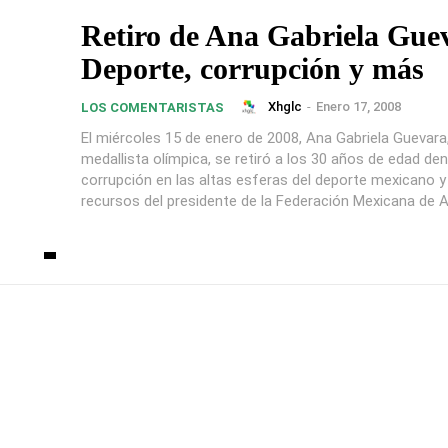
Retiro de Ana Gabriela Gue
Deporte, corrupción y más
Xhglc
-
Enero 17, 2008
LOS COMENTARISTAS
El miércoles 15 de enero de 2008, Ana Gabriela Guevara,
medallista olímpica, se retiró a los 30 años de edad de
corrupción en las altas esferas del deporte mexicano y
recursos del presidente de la Federación Mexicana de A