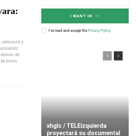
vara:
I WANT IN
I've read and accept the
Privacy Policy
.
 velocista y
nunciando
 desvío de
tletismo.
xhglc / TELEizquierda
proyectará su documental