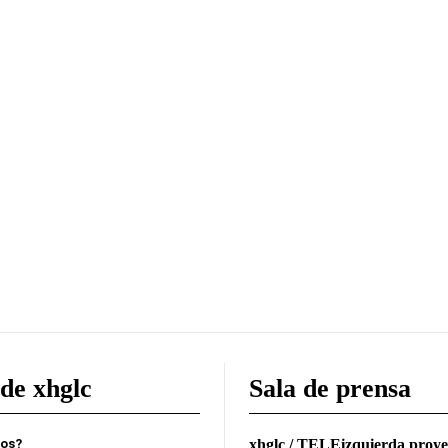
de xhglc
Sala de prensa
mos?
xhglc / TELEizquierda proye