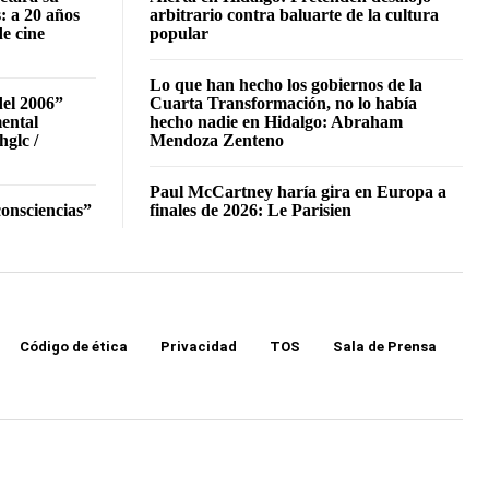
: a 20 años
arbitrario contra baluarte de la cultura
de cine
popular
Lo que han hecho los gobiernos de la
del 2006”
Cuarta Transformación, no lo había
mental
hecho nadie en Hidalgo: Abraham
hglc /
Mendoza Zenteno
Paul McCartney haría gira en Europa a
onsciencias”
finales de 2026: Le Parisien
Código de ética
Privacidad
TOS
Sala de Prensa