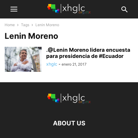
Home
Tags
Lenin Moreno
Lenin Moreno
.@Lenin Moreno lidera encuesta
para presidencia de #Ecuador
xhglc
-
enero 21, 2017
ABOUT US