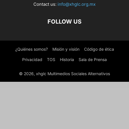
Contact us:
info@xhglc.org.mx
FOLLOW US
¿Quiénes somos?
Misión y visión
Código de ética
Privacidad
TOS
Historia
Sala de Prensa
© 2026, xhglc Multimedios Sociales Alternativos
WordPress Boutique
Addons Bundle for Lumise Product Designer
Address Google Autocomplete In Gravity Forms
Adelia – Corporate Business WordPress Theme
Adeline – Photography Portfolio Theme
ADF – Amazon Discount Finder for WordPress
AdFlex – Multi User Full-featured Ads System
AdForest – Classified Ads WordPress Theme
AdForest – Classified Native Android App
AdForest – Classified Native IOS App
Adifier –
Classified Ads WordPress Theme