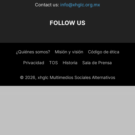
Contact us:
info@xhglc.org.mx
FOLLOW US
¿Quiénes somos?
Misión y visión
Código de ética
Privacidad
TOS
Historia
Sala de Prensa
© 2026, xhglc Multimedios Sociales Alternativos
WordPress Boutique
Array Themes Transmit WordPress Theme
Array Themes Typable WordPress Theme
Arredo – Clean Furniture Store WordPress Theme
ArrowIT – Technology, Digital WordPress Theme
Arrowtic – Digital Marketing Agency WordPress Theme
Artchi – Modern Architecture Elementor Template Kit
ArtCoin Bitcoin & Cryptocurrency Elementor Template Kit
Artcus – Interior Designer & Architecture WordPress Theme
Artday – Creative Artist WordPress Shop
Artec – Architecture Elementor Template Kit