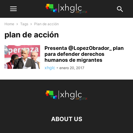
Home
Tags
Plan de acción
plan de acción
Presenta @LopezObrador_ plan
para defender derechos
humanos de migrantes
xhglc
-
enero 20, 2017
ABOUT US