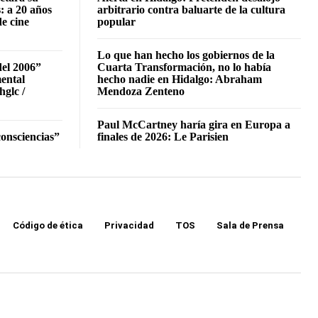
: a 20 años
arbitrario contra baluarte de la cultura
de cine
popular
Lo que han hecho los gobiernos de la
del 2006”
Cuarta Transformación, no lo había
mental
hecho nadie en Hidalgo: Abraham
hglc /
Mendoza Zenteno
Paul McCartney haría gira en Europa a
onsciencias”
finales de 2026: Le Parisien
Código de ética
Privacidad
TOS
Sala de Prensa