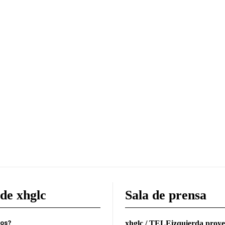
de xhglc
Sala de prensa
mos?
xhglc / TELEizquierda proye