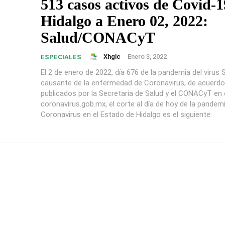
513 casos activos de Covid-1
Hidalgo a Enero 02, 2022:
Salud/CONACyT
Xhglc
-
Enero 3, 2022
ESPECIALES
El 2 de enero de 2022, día 676 de la pandemia del viru
causante de la enfermedad de Coronavirus, de acuerdo
publicados por la Secretaría de Salud y el CONACyT en e
coronavirus.gob.mx, el corte al día de hoy de la pandem
Coronavirus en el Estado de Hidalgo es el siguiente: