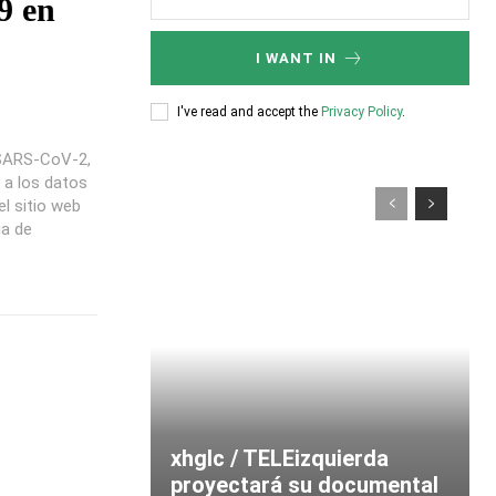
9 en
I WANT IN
I've read and accept the
Privacy Policy
.
s SARS-CoV-2,
 a los datos
l sitio web
ia de
xhglc / TELEizquierda
proyectará su documental